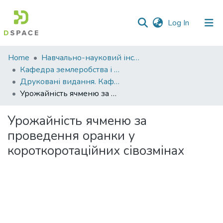
(current)
Log In
Communities
Home
Навчально-науковий інститут агротехнологій, селекції та екології
&
Кафедра землеробства і агрохімії ім. В.І.Сазанова
Collections
Друковані видання. Кафедра землеробства і агрохімії ім. В.І.Сазанова
Урожайність ячменю за проведення оранки у короткоротаційних сівозмінах
All of DSpace
Урожайність ячменю за
Statistics
проведення оранки у
короткоротаційних сівозмінах