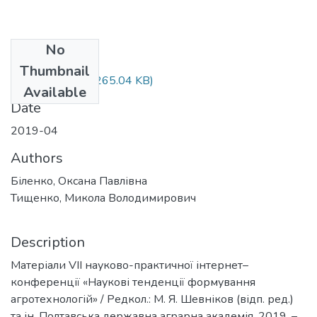
No
Files
Thumbnail
биленко8.docx
(265.04 KB)
Available
Date
2019-04
Authors
Біленко, Оксана Павлівна
Тищенко, Микола Володимирович
Description
Матеріали VІІ науково-практичної інтернет–
конференції «Наукові тенденції формування
агротехнологій» / Редкол.: М. Я. Шевніков (відп. ред.)
та ін. Полтавська державна аграрна академія, 2019. –