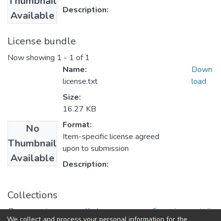
Thumbnail
Description:
Available
License bundle
Now showing
1 - 1 of 1
Name:
Down
license.txt
load
Size:
16.27 KB
Format:
No
Item-specific license agreed
Thumbnail
upon to submission
Available
Description:
Collections
Друковані видання. Кафедра землеробства і агрохімії
We collect and process your personal information for the