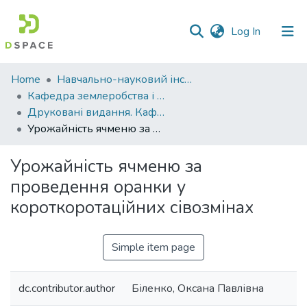
(current)
Log In
Communities
Home
Навчально-науковий інститут агротехнологій, селекції та екології
&
Кафедра землеробства і агрохімії ім. В.І.Сазанова
Collections
Друковані видання. Кафедра землеробства і агрохімії ім. В.І.Сазанова
Урожайність ячменю за проведення оранки у короткоротаційних сівозмінах
All of DSpace
Урожайність ячменю за
Statistics
проведення оранки у
короткоротаційних сівозмінах
Simple item page
dc.contributor.author
Біленко, Оксана Павлівна