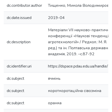
dc.contributor.author
Тищенко, Микола Володимирови
dc.date.issued
2019-04
Матеріали VІІ науково-практичної
конференції «Наукові тенденції
dc.description
агротехнологій» / Редкол.: М. Я. Ш
ред.) та ін. Полтавська державна
академія, 2019. –с.87-92
dc.identifier.uri
https://dspace.pdau.edu.ua/handl
dc.subject
ячмінь
dc.subject
короткоротаційна сівозміна
dc.subject
оранка