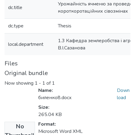
Урожайність ячменю за проведен
dc.title
короткоротаційних сівозмінах
dc.type
Thesis
1.3 Кафедра землеробства і агрохі
local.department
В.І.Сазанова
Files
Original bundle
Now showing
1 - 1 of 1
Name:
Down
биленко8.docx
load
Size:
265.04 KB
Format:
No
Microsoft Word XML