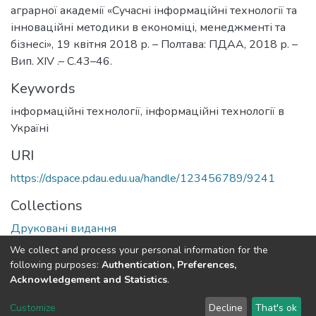
аграрної академії «Сучасні інформаційні технології та
інноваційні методики в економіці, менеджменті та
бізнесі», 19 квітня 2018 р. – Полтава: ПДАА, 2018 р. –
Вип. XIV .– С.43–46.
Keywords
інформаційні технології
,
інформаційні технології в
Україні
URI
https://dspace.pdau.edu.ua/handle/123456789/9241
Collections
Друковані видання
We collect and process your personal information for the
Full item page
following purposes:
Authentication, Preferences,
Acknowledgement and Statistics
.
DSpace software
copyright © 2002-2026
LYRASIS
Customize
Decline
That's ok