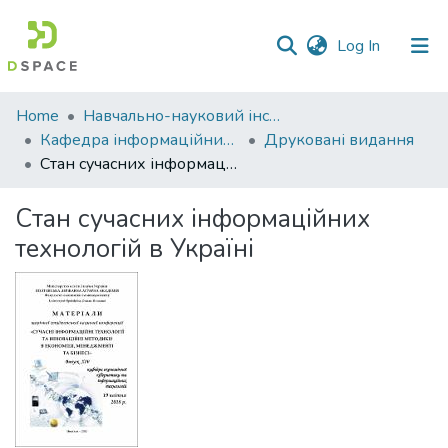
(current)
Log In
Communities
Home
Навчально-науковий інститут економіки, управління, права та інформаційних технологій
&
Кафедра інформаційних систем та технологій
Друковані видання
Collections
Стан сучасних інформаційних технологій в Україні
All of DSpace
Стан сучасних інформаційних
технологій в Україні
Statistics