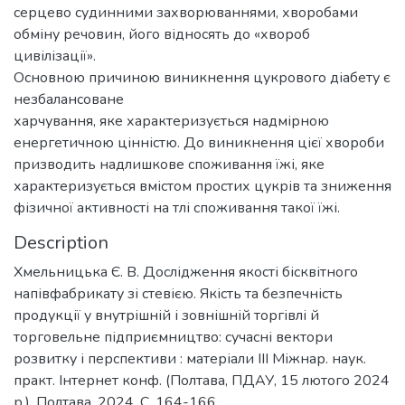
серцево судинними захворюваннями, хворобами
обміну речовин, його відносять до «хвороб
цивілізації».
Основною причиною виникнення цукрового діабету є
незбалансоване
харчування, яке характеризується надмірною
енергетичною цінністю. До виникнення цієї хвороби
призводить надлишкове споживання їжі, яке
характеризується вмістом простих цукрів та зниження
фізичної активності на тлі споживання такої їжі.
Description
Хмельницька Є. В. Дослідження якості бісквітного
напівфабрикату зі стевією. Якість та безпечність
продукції у внутрішній і зовнішній торгівлі й
торговельне підприємництво: сучасні вектори
розвитку і перспективи : матеріали ІІІ Міжнар. наук.
практ. Інтернет конф. (Полтава, ПДАУ, 15 лютого 2024
р.). Полтава, 2024. С. 164-166