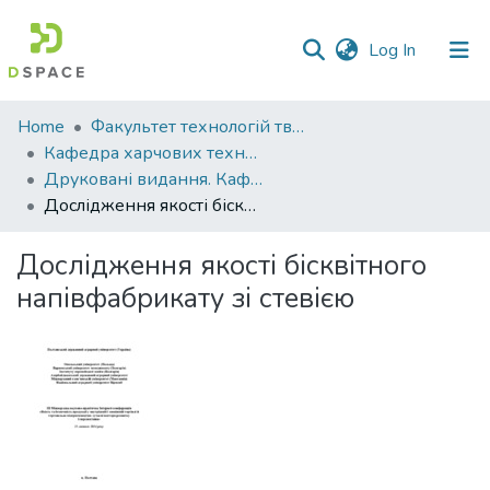
(current)
Log In
Communities
Home
Факультет технологій тваринництва та продовольства
&
Кафедра харчових технологій
Collections
Друковані видання. Кафедра харчових технологій
Дослідження якості бісквітного напівфабрикату зі стевією
All of DSpace
Дослідження якості бісквітного
Statistics
напівфабрикату зі стевією