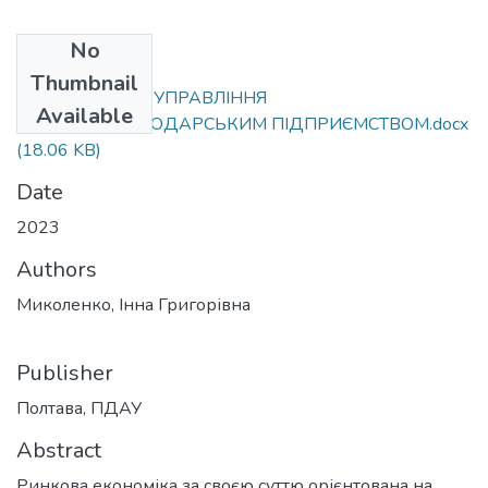
No
Files
Thumbnail
АНТИКРИЗОВЕ УПРАВЛІННЯ
Available
СІЛЬСЬКОГОСПОДАРСЬКИМ ПІДПРИЄМСТВОМ.docx
(18.06 KB)
Date
2023
Authors
Миколенко, Інна Григорівна
Publisher
Полтава, ПДАУ
Abstract
Ринкова економіка за своєю суттю орієнтована на