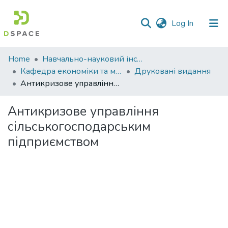
(current)
Log In
Communities
Home
Навчально-науковий інститут економіки, управління, права та інформаційних технологій
&
Кафедра економіки та міжнародних економічних відносин
Друковані видання
Collections
Антикризове управління сільськогосподарським підприємством
All of DSpace
Антикризове управління
сільськогосподарським
Statistics
підприємством