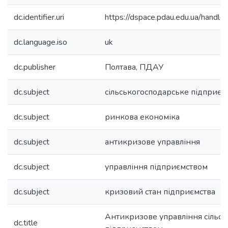
dc.identifier.uri
https://dspace.pdau.edu.ua/han
dc.language.iso
uk
dc.publisher
Полтава, ПДАУ
dc.subject
сільськогосподарське підприєм
dc.subject
ринкова економіка
dc.subject
антикризове управління
dc.subject
управління підприємством
dc.subject
кризовий стан підприємства
Антикризове управління сільс
dc.title