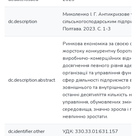
Миколенко І. Г. Антикризове у
dc.description
сільськогосподарським підприє
Полтава. 2023. С. 1-3
Ринкова економіка за своєю су
жорстоку конкурентну боротьбу
виробничо-комерційних відно
досягнення певного рівня адек
організації та управління функ
dc.description.abstract
сфер діяльності підприємств в
зовнішнього та внутрішнього с
останні десятиліття кількість н
управління, обумовлених зміна
середовища, значно зросла і п
невпинно зростати.
dc.identifier.other
УДК: 330.33.01:631.157