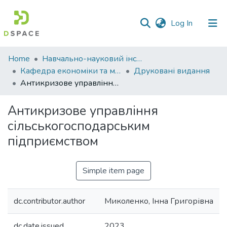
(current)
Log In
Communities
Home
Навчально-науковий інститут економіки, управління, права та інформаційних технологій
&
Кафедра економіки та міжнародних економічних відносин
Друковані видання
Collections
Антикризове управління сільськогосподарським підприємством
All of DSpace
Антикризове управління
сільськогосподарським
Statistics
підприємством
Simple item page
dc.contributor.author
Миколенко, Інна Григорівна
dc.date.issued
2023