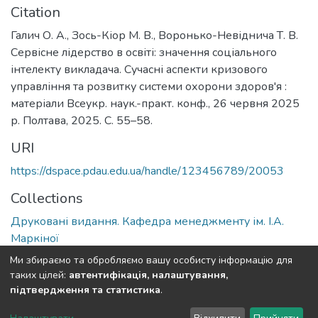
Citation
Галич О. А., Зось-Кіор М. В., Воронько-Невіднича Т. В.
Сервісне лідерство в освіті: значення соціального
інтелекту викладача. Сучасні аспекти кризового
управління та розвитку системи охорони здоров'я :
матеріали Всеукр. наук.-практ. конф., 26 червня 2025
р. Полтава, 2025. С. 55–58.
URI
https://dspace.pdau.edu.ua/handle/123456789/20053
Collections
Друковані видання. Кафедра менеджменту ім. І.А.
Маркіної
Ми збираємо та обробляємо вашу особисту інформацію для
Full item page
таких цілей:
автентифікація, налаштування,
підтвердження та статистика
.
DSpace software
copyright © 2002-2026
LYRASIS