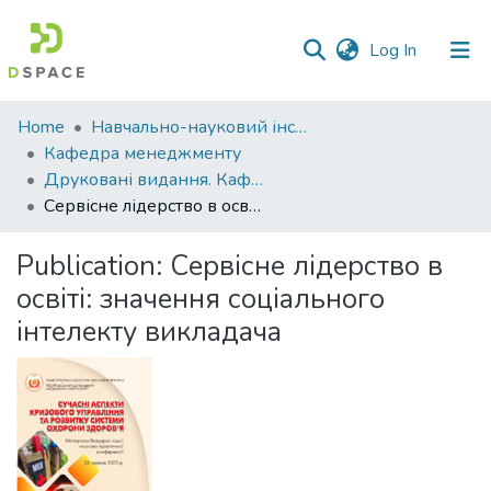
(current)
Log In
Communities
Home
Навчально-науковий інститут економіки, управління, права та інформаційних технологій
&
Кафедра менеджменту
Collections
Друковані видання. Кафедра менеджменту ім. І.А. Маркіної
Сервісне лідерство в освіті: значення соціального інтелекту викладача
All of DSpace
Publication:
Сервісне лідерство в
Statistics
освіті: значення соціального
інтелекту викладача