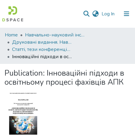
(current)
Log In
Communities
Home
Навчально-науковий інститут агротехнологій, селекції та екології
&
Друковані видання. Навчально-науковий інститут агротехнологій, селекції та екології
Collections
Статті, тези конференцій. Навчально-науковий інститут агротехнологій, селекції та екології
Інноваційні підходи в освітньому процесі фахівців АПК
All of DSpace
Publication:
Інноваційні підходи в
Statistics
освітньому процесі фахівців АПК