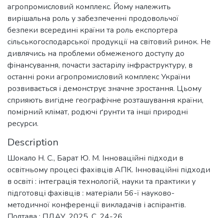
агропромисловий комплекс. Йому належить
вирішальна роль у забезпеченні продовольчої
безпеки всередині країни та роль експортера
сільськогосподарської продукції на світовий ринок. Не
дивлячись на проблеми обмеженого доступу до
фінансування, почасти застарілу інфраструктуру, в
останні роки агропромисловий комплекс України
розвивається і демонструє значне зростання. Цьому
сприяють вигідне географічне розташування країни,
помірний клімат, родючі ґрунти та інші природні
ресурси.
Description
Шокало Н. С., Барат Ю. М. Інноваційні підходи в
освітньому процесі фахівців АПК. Інноваційні підходи
в освіті : інтеграція технологій, науки та практики у
підготовці фахівців : матеріали 56-ї науково-
методичної конференції викладачів і аспірантів.
Полтава : ПДАУ, 2025. С. 24-26.