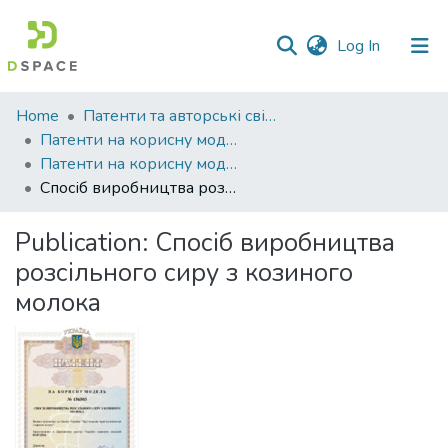
(current)
Log In
Communities
Home
Патенти та авторські свідоцтва
&
Патенти на корисну модель
Collections
Патенти на корисну модель_2024
Спосіб виробництва розсільного сиру з козиного молока
All of DSpace
Publication:
Спосіб виробництва
Statistics
розсільного сиру з козиного
молока