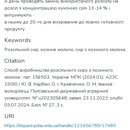
й день проводять заміну використаного розсолу на
розсіл з концентрацією кухонної солі 13-14 % і
витримують
в ньому до 20-го дня визрівання до повної готовності
продукту
Keywords
Розсільний сир, козине молоко, сир з козиного молока
Citation
Спосіб виробництва розсільного сиру з козиного
молока : пат. 156503, Україна: МПК (2024.01), A23C
19/00 / Ю. В. Карбан, О. І. Кравченко, О. М. Іванов ;
володілець Полтавський державний аграрний
університет. № u202305648; заявл. 23.11.2023; опубл.
03.07.2024, Бюл. № 27. 3 с.
URI
https://dspace.pdau.edu.ua/handle/123456789/17485