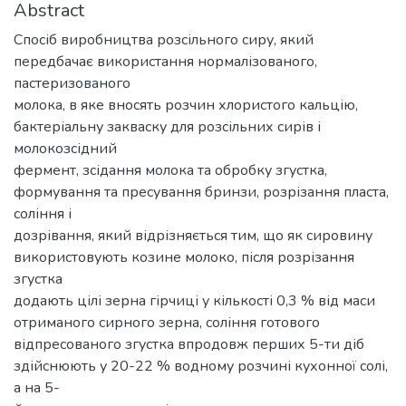
Abstract
Спосіб виробництва розсільного сиру, який
передбачає використання нормалізованого,
пастеризованого
молока, в яке вносять розчин хлористого кальцію,
бактеріальну закваску для розсільних сирів і
молокозсідний
фермент, зсідання молока та обробку згустка,
формування та пресування бринзи, розрізання пласта,
соління і
дозрівання, який відрізняється тим, що як сировину
використовують козине молоко, після розрізання
згустка
додають цілі зерна гірчиці у кількості 0,3 % від маси
отриманого сирного зерна, соління готового
відпресованого згустка впродовж перших 5-ти діб
здійснюють у 20-22 % водному розчині кухонної солі,
а на 5-