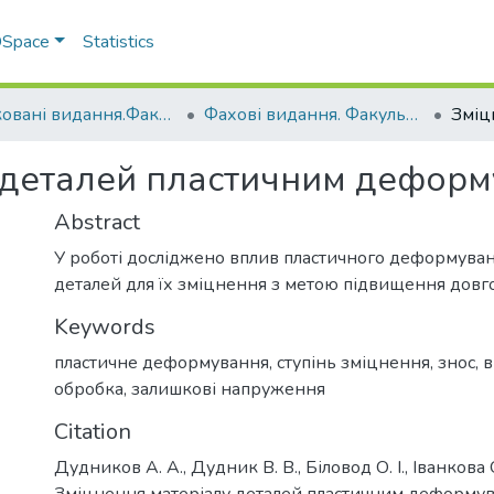
 DSpace
Statistics
Друковані видання.Факультет інженерно-технологічний
Фахові видання. Факультет інженерно-технологічний
 деталей пластичним деформ
Abstract
У роботі досліджено вплив пластичного деформуван
деталей для їх зміцнення з метою підвищення довго
Keywords
пластичне деформування
,
ступінь зміцнення
,
знос
,
в
обробка
,
залишкові напруження
Citation
Дудников А. А., Дудник В. В., Біловод О. І., Іванкова О