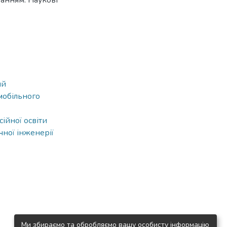
анням. Наукові
ий
мобільного
ійної освіти
чної інженерії
Ми збираємо та обробляємо вашу особисту інформацію