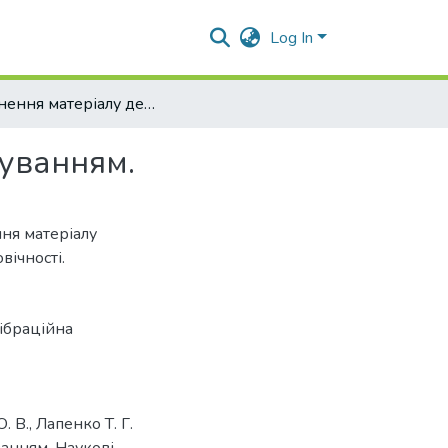
Log In
Зміцнення матеріалу деталей пластичним деформуванням.
уванням.
ня матеріалу
вічності.
ібраційна
. В., Лапенко Т. Г.