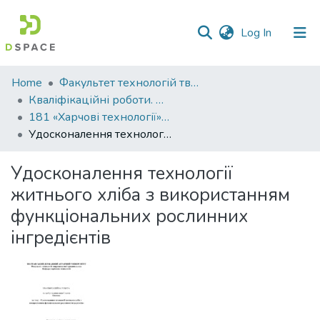
(current)
Log In
Communities
Home
Факультет технологій тваринництва та продовольства
&
Кваліфікаційні роботи. Факультет технологій тваринництва та продовольства
Collections
181 «Харчові технології» - Бакалаври 2025-2026
Удосконалення технології житнього хліба з використанням функціональних рослинних інгредієнтів
All of DSpace
Удосконалення технології
Statistics
житнього хліба з використанням
функціональних рослинних
інгредієнтів