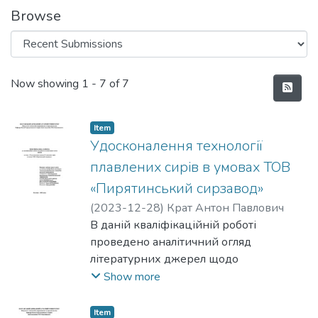
Browse
Recent Submissions
Now showing
1 - 7 of 7
Item
Удосконалення технології
плавлених сирів в умовах ТОВ
«Пирятинський сирзавод»
(
2023-12-28
)
Крат Антон Павлович
В даній кваліфікаційній роботі
проведено аналітичний огляд
літературних джерел щодо
асортименту, класифікації,
Show more
технологічних етапів виробництва
плавлених сирів заданого асортименту,
Item