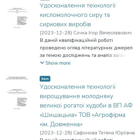
перераховано рецептури, вироблено
Удосконалення технології
продукцію та досліджено
кисломолочного сиру та
органолептичні, фізико-хімічні і
сиркових виробів
мікробіологічні показники вироблених
(
2023-12-28
)
Сочка Ігор Вячеславович
продуктів, обґрунтовано основні
В даній кваліфікаційній роботі
технологічні процеси виробництва,
проведено огляд літературних джерел
зроблено відповідні висновки та
за темою досліджень та аналіз загальної
надано пропозиції.
господарської діяльності підприємства,
Show more
проаналізовано технологічні процеси
виробництва кисломолочного сиру та
Item
сиркових виробів, проведено контроль
Удосконалення технології
якості виробленого асортименту
вирощування молодняку
продукції, продуктовий розрахунок,
великої рогатої худоби в ВП АФ
описано обладнання технологічної лінії.
«Шишацька» ТОВ «Агрофірма
За результатами досліджень
обґрунтовано основні положення
«ім. Довженка»
удосконаленої технології та проведена
(
2023-12-28
)
Сафонова Тетяна Юріївна
оцінка економічна ефективності