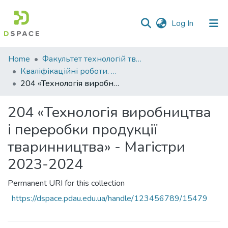
(current)
Log In
Communities
Home
Факультет технологій тваринництва та продовольства
&
Кваліфікаційні роботи. Факультет технологій тваринництва та продовольства
Collections
204 «Технологія виробництва і переробки продукції тваринництва» - Магістри 2023-2024
All of DSpace
204 «Технологія виробництва
і переробки продукції
Statistics
тваринництва» - Магістри
2023-2024
Permanent URI for this collection
https://dspace.pdau.edu.ua/handle/123456789/15479