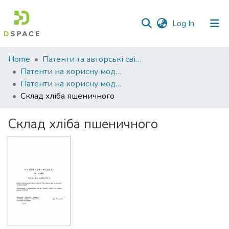
(current)
Log In
Communities
Home
Патенти та авторські свідоцтва
&
Патенти на корисну модель
Collections
Патенти на корисну модель_2020
Склад хліба пшеничного
All of DSpace
Склад хліба пшеничного
Statistics