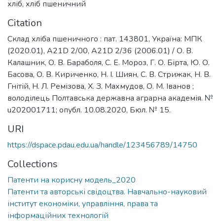
хліб, хліб пшеничний
Citation
Склад хліба пшеничного : пат. 143801, Україна: МПК
(2020.01), A21D 2/00, A21D 2/36 (2006.01) / О. В.
Калашник, О. В. Бараболя, С. Е. Мороз, Г. О. Бірта, Ю. О.
Басова, О. В. Кириченко, Н. І. Шиян, С. В. Стрижак, Н. В.
Гнітій, Н. Л. Ремізова, Х. З. Махмудов, О. М. Іванов ;
володілець Полтавська державна аграрна академія. №
u202001711; опубл. 10.08.2020, Бюл. № 15.
URI
https://dspace.pdau.edu.ua/handle/123456789/14750
Collections
Патенти на корисну модель_2020
Патенти та авторські свідоцтва. Навчально-науковий
інститут економіки, управління, права та
інформаційних технологій