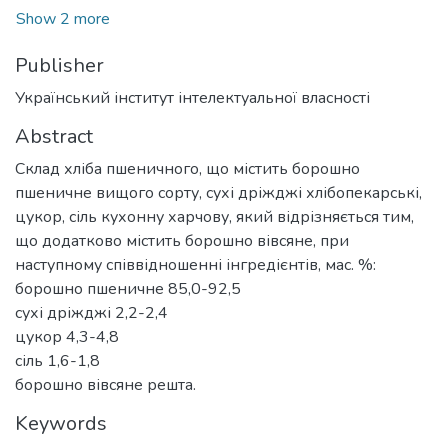
Show 2 more
Publisher
Український інститут інтелектуальної власності
Abstract
Склад хліба пшеничного, що містить борошно
пшеничне вищого сорту, сухі дріжджі хлібопекарські,
цукор, сіль кухонну харчову, який відрізняється тим,
що додатково містить борошно вівсяне, при
наступному співвідношенні інгредієнтів, мас. %:
борошно пшеничне 85,0-92,5
сухі дріжджі 2,2-2,4
цукор 4,3-4,8
сіль 1,6-1,8
борошно вівсяне решта.
Keywords