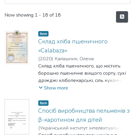
Recent Submissions
Now showing
1 - 18 of 18
Item
Склад хліба пшеничного
«Calabaza»
(
2020
)
Калашник, Олена
Володимирівна
Склад хліба пшеничного, що містить
;
Бараболя, Ольга
Валеріївна
борошно пшеничне вищого сорту, сухі
;
Юдічева, Ольга Петрівна
;
Мороз, Світлана Едуардівна
дріжджі хлібопекарські, сіль кухонну
;
Басова,
Юлія Олександрівна
харчову, який відрізняється тим, що
;
Бородай, Анжела
Show more
Борисівна
додатково містить сік гарбузовий, при
;
Ремізова, Н. Л.
наступному співвідношенні інгредієнтів,
Item
;
мас. %:
Будник, Ніна Василівна
;
Кайнаш, Алла
Спосіб виробництва пельменів з
Петрівна
борошно пшеничне 85,0-92,5
;
Іванов, Олег Миколайович
β-каротином для дітей
сухі дріжджі 2,2-2,4
(
Український інститут інтелектуальної
сіль 1,6-1,8