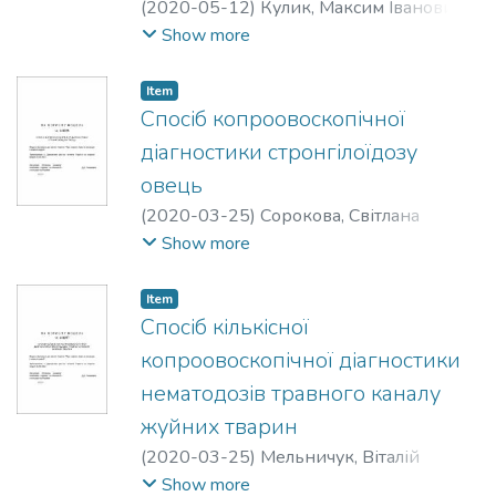
(
2020-05-12
)
Кулик, Максим Іванович
;
Дьомін, Дмитро Геннадійович
Show more
Item
Спосіб копроовоскопічної
діагностики стронгілоїдозу
овець
(
2020-03-25
)
Сорокова, Світлана
Сергіївна
;
Євстаф’єва, Валентина
Show more
;
Item
Спосіб кількісної
копроовоскопічної діагностики
нематодозів травного каналу
жуйних тварин
(
2020-03-25
)
Мельничук, Віталій
Васильович
;
Юськів, Ігор Дмитрович
Show more