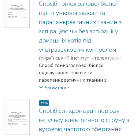
відрізняється тим, що введено
Спосіб тонкоголкової біопсії
підключений до реєструючого приладу
підшлункової залози та
фоточутливий шар, який нанесений на
парапанкреатичних тканин з
внутрішній поверхні корпусу.
аспірацією чи без аспірації у
домашніх котів під
ультразвуковим контролем
(
Український інститут інтелектуальної
власності
Спосіб тонкоголкової біопсії
,
2020-06-25
)
Кравченко,
Сергій Олександрович
підшлункової залози та
;
;
парапанкреатичних тканин з
Канівець, Наталія Сергіївна
;
Локес-
Крупка, Терезія Петрівна
аспірацією чи без аспірації у домашніх
;
Бурда, Тетяна
Show more
Леонідівна
котів під ультразвуковим контролем,
;
Каришева, Людмила
Павлівна
при якому виконують пункцію
Item
підшлункової залози та
Спосіб синхронізації періоду
парапанкреатичних тканин з
імпульсу електричного струму з
отриманням біоматеріалу, який
кутовою частотою обертання
відрізняється тим, що під час біопсії