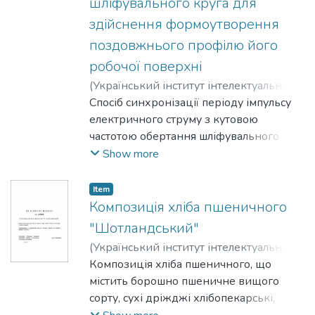
шліфувального круга для
забезпечують візуальний контроль за
рухами голки та положенням
здійснення формоутворення
підшлункової залози шляхом
поздовжнього профілю його
одночасного проведення
робочої поверхні
ультрасонографії
(
Український інститут інтелектуальної
власності
Спосіб синхронізації періоду імпульсу
,
2020-06-25
)
Шпилька,
Микола Миколайович
електричного струму з кутовою
;
Костенко, Олена
Михайлівна
частотою обертання шліфувального
;
Шпилька, Андрій
Миколайович
круга для здійснення формоутворення
;
Іванов, Олег
Show more
Миколайович
поздовжнього профілю його робочої
поверхні, згідно з яким синхронно до
Item
частоти обертання шліфувального
Композиція хліба пшеничного
алмазного круга відбувається генерація
"Шотландський"
та подача електричних імпульсів в зону
(
Український інститут інтелектуальної
шліфування для виникнення
власності
Композиція хліба пшеничного, що
,
2020-06-25
)
Калашник,
електроерозійної руйнації фрагмента
Олена Володимирівна
містить борошно пшеничне вищого
;
Бараболя, Ольга
поверхні алмазного круга, який
Валеріївна
сорту, сухі дріжджі хлібопекарські,
;
Мороз, Світлана Едуардівна
;
відрізняється тим, що синхронізація