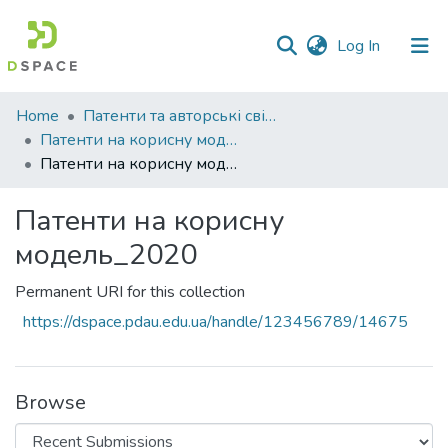
(current)
Log In
Communities
Home
Патенти та авторські свідоцтва
&
Патенти на корисну модель
Collections
Патенти на корисну модель_2020
All of DSpace
Патенти на корисну
модель_2020
Statistics
Permanent URI for this collection
https://dspace.pdau.edu.ua/handle/123456789/14675
Browse